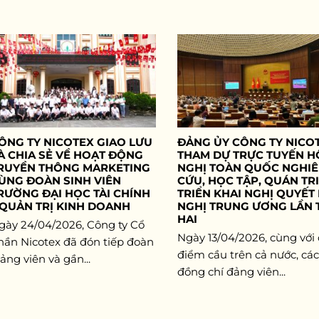
ÔNG TY NICOTEX GIAO LƯU
ĐẢNG ỦY CÔNG TY NICO
À CHIA SẺ VỀ HOẠT ĐỘNG
THAM DỰ TRỰC TUYẾN H
RUYỀN THÔNG MARKETING
NGHỊ TOÀN QUỐC NGHI
ÙNG ĐOÀN SINH VIÊN
CỨU, HỌC TẬP, QUÁN TRI
RƯỜNG ĐẠI HỌC TÀI CHÍNH
TRIỂN KHAI NGHỊ QUYẾT
 QUẢN TRỊ KINH DOANH
NGHỊ TRUNG ƯƠNG LẦN 
HAI
gày 24/04/2026, Công ty Cổ
Ngày 13/04/2026, cùng với
hần Nicotex đã đón tiếp đoàn
điểm cầu trên cả nước, các
ảng viên và gần...
đồng chí đảng viên...