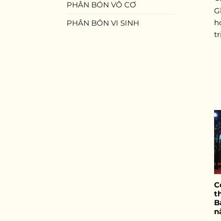
PHÂN BÓN VÔ CƠ
G
h
PHÂN BÓN VI SINH
trị
C
t
B
n