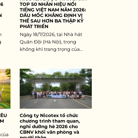
26
TOP 50 NHÃN HIỆU NỔI
TIẾNG VIỆT NAM NĂM 2026:
N
DẤU MỐC KHẲNG ĐỊNH VỊ
THẾ SAU HƠN BA THẬP KỶ
PHÁT TRIỂN
h
Ngày 18/7/2026, tại Nhà hát
g
Quân Đội (Hà Nội), trong
không khí trang trọng của...
YÊU
Công ty Nicotex tổ chức
ỂM
chương trình tham quan,
nghỉ dưỡng hè 2026 cho
CBNV khối văn phòng và
 của
người thân