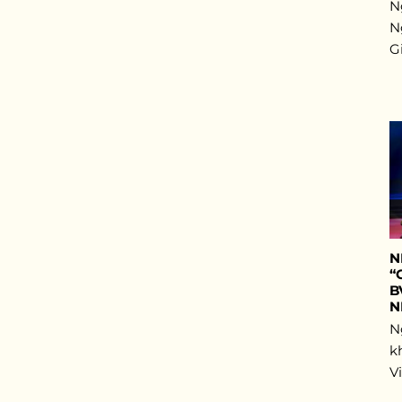
N
N
G
N
“
B
N
N
k
V