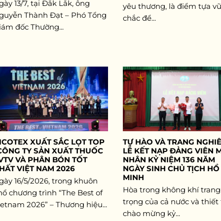
gày 13/7, tại Đắk Lắk, ông
yêu thương, là điểm tựa v
guyễn Thành Đạt – Phó Tổng
chắc để...
iám đốc Thường...
ICOTEX XUẤT SẮC LỌT TOP
TỰ HÀO VÀ TRANG NGHI
CÔNG TY SẢN XUẤT THUỐC
LỄ KẾT NẠP ĐẢNG VIÊN 
VTV VÀ PHÂN BÓN TỐT
NHÂN KỶ NIỆM 136 NĂM
HẤT VIỆT NAM 2026
NGÀY SINH CHỦ TỊCH HỒ
MINH
gày 16/5/2026, trong khuôn
Hòa trong không khí trang
hổ chương trình “The Best of
trọng của cả nước và thiết
ietnam 2026” – Thương hiệu...
chào mừng kỷ...