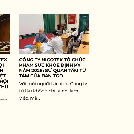
TEX
CÔNG TY NICOTEX TỔ CHỨC
ỘI
KHÁM SỨC KHỎE ĐỊNH KỲ
ÊN
NĂM 2026: SỰ QUAN TÂM TỪ
ỆT,
TÂM CỦA BAN TGĐ
 HỘI
Với mỗi người Nicotex, Công ty
THỨ
từ lâu không chỉ là nơi làm
việc, mà...
 các