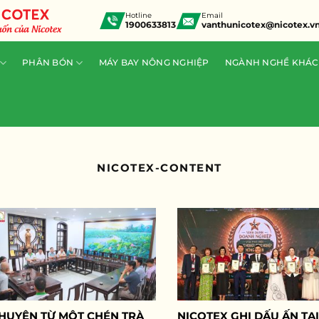
Hotline
Email
1900633813
vanthunicotex@nicotex.v
PHÂN BÓN
MÁY BAY NÔNG NGHIỆP
NGÀNH NGHỀ KHÁC
NICOTEX-CONTENT
HUYỆN TỪ MỘT CHÉN TRÀ
NICOTEX GHI DẤU ẤN TẠI