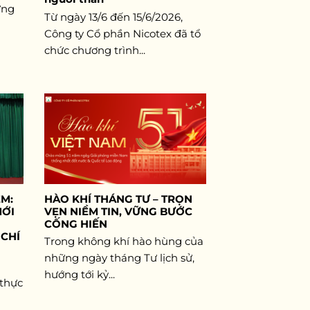
ững
Từ ngày 13/6 đến 15/6/2026,
Công ty Cổ phần Nicotex đã tổ
chức chương trình...
ÊM:
HÀO KHÍ THÁNG TƯ – TRỌN
MỚI
VẸN NIỀM TIN, VỮNG BƯỚC
CỐNG HIẾN
 CHÍ
Trong không khí hào hùng của
những ngày tháng Tư lịch sử,
hướng tới kỷ...
 thực