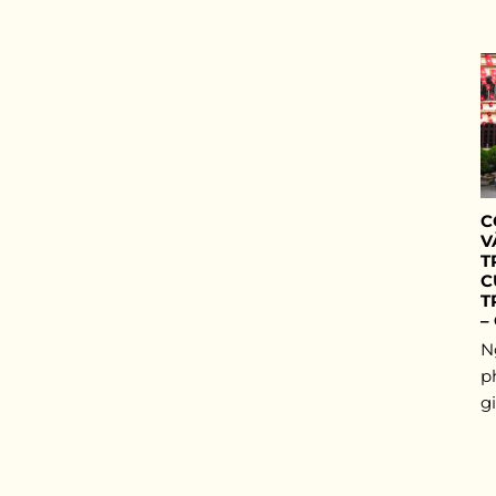
C
V
T
C
T
–
N
p
gi