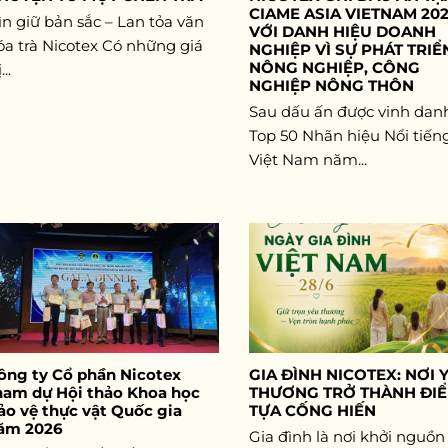
CIAME ASIA VIETNAM 20
ìn giữ bản sắc – Lan tỏa văn
VỚI DANH HIỆU DOANH
óa trà Nicotex Có những giá
NGHIỆP VÌ SỰ PHÁT TRIỂ
NÔNG NGHIỆP, CÔNG
...
NGHIỆP NÔNG THÔN
Sau dấu ấn được vinh dan
Top 50 Nhãn hiệu Nổi tiến
Việt Nam năm...
ông ty Cổ phần Nicotex
GIA ĐÌNH NICOTEX: NƠI 
ham dự Hội thảo Khoa học
THƯƠNG TRỞ THÀNH ĐI
ảo vệ thực vật Quốc gia
TỰA CỐNG HIẾN
ăm 2026
Gia đình là nơi khởi nguồn