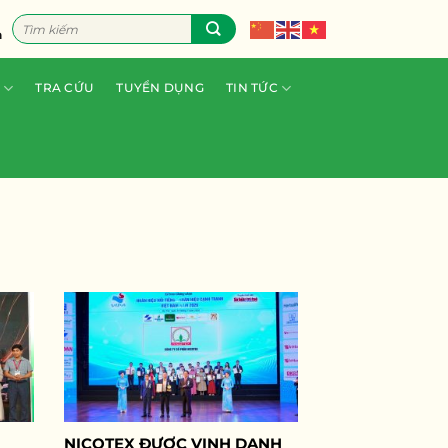
Tìm
n
kiếm:
TRA CỨU
TUYỂN DỤNG
TIN TỨC
NICOTEX ĐƯỢC VINH DANH