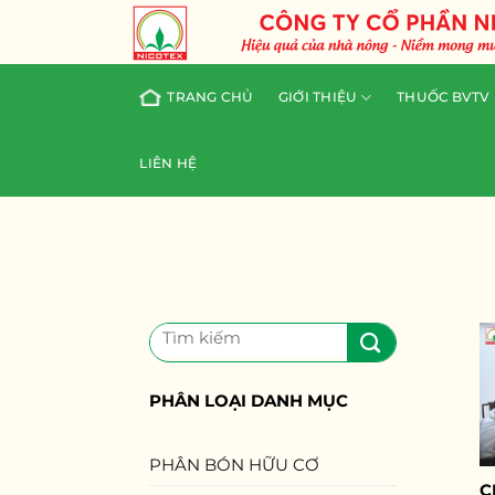
Skip
to
content
TRANG CHỦ
GIỚI THIỆU
THUỐC BVTV
LIÊN HỆ
Tìm
kiếm:
PHÂN LOẠI DANH MỤC
PHÂN BÓN HỮU CƠ
C