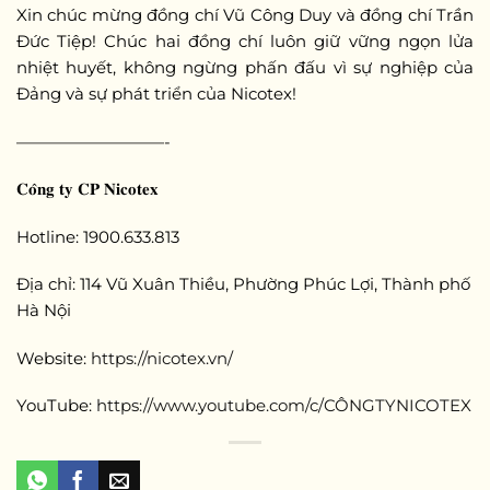
Xin chúc mừng đồng chí Vũ Công Duy và đồng chí Trần
Đức Tiệp! Chúc hai đồng chí luôn giữ vững ngọn lửa
nhiệt huyết, không ngừng phấn đấu vì sự nghiệp của
Đảng và sự phát triển của Nicotex!
—————————-
𝐂𝐨̂𝐧𝐠 𝐭𝐲 𝐂𝐏 𝐍𝐢𝐜𝐨𝐭𝐞𝐱
Hotline: 1900.633.813
Địa chỉ: 114 Vũ Xuân Thiều, Phường Phúc Lợi, Thành phố
Hà Nội
Website:
https://nicotex.vn/
YouTube:
https://www.youtube.com/c/CÔNGTYNICOTEX