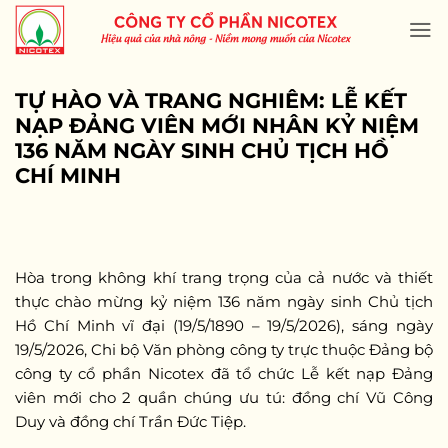
Skip
to
content
TỰ HÀO VÀ TRANG NGHIÊM: LỄ KẾT
NẠP ĐẢNG VIÊN MỚI NHÂN KỶ NIỆM
136 NĂM NGÀY SINH CHỦ TỊCH HỒ
CHÍ MINH
Hòa trong không khí trang trọng của cả nước và thiết
thực chào mừng kỷ niệm 136 năm ngày sinh Chủ tịch
Hồ Chí Minh vĩ đại (19/5/1890 – 19/5/2026), sáng ngày
19/5/2026, Chi bộ Văn phòng công ty trực thuộc Đảng bộ
công ty cổ phần Nicotex đã tổ chức Lễ kết nạp Đảng
viên mới cho 2 quần chúng ưu tú: đồng chí Vũ Công
Duy và đồng chí Trần Đức Tiệp.