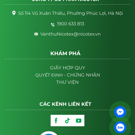
Số 114 Vũ Xuân Thiều, Phường Phúc Lợi, Hà Nội
1900 633 813
VanthuNicotex@nicotex.vn
KHÁM PHÁ
GIẤY HỢP QUY
- CHỨNG NHẬN
QUYẾT
ĐỊNH
THƯ VIỆN
CÁC KÊNH LIÊN KẾT