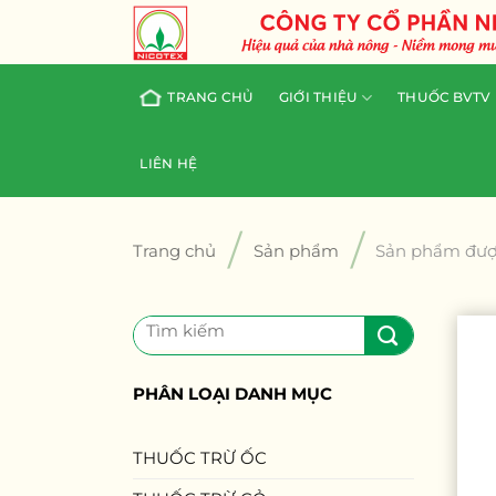
Skip
to
content
TRANG CHỦ
GIỚI THIỆU
THUỐC BVTV
LIÊN HỆ
/
/
Trang chủ
Sản phẩm
Sản phẩm đượ
Tìm
kiếm:
PHÂN LOẠI DANH MỤC
THUỐC TRỪ ỐC