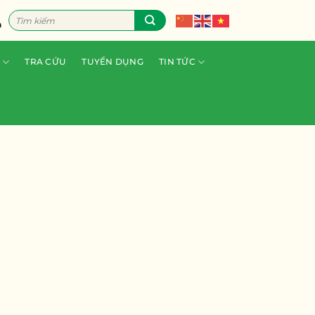
Tìm
n
kiếm:
TRA CỨU
TUYỂN DỤNG
TIN TỨC