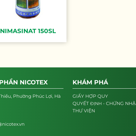
NIMASINAT 150SL
 PHẦN NICOTEX
KHÁM PHÁ
Thiều, Phường Phúc Lợi, Hà
GIẤY HỢP QUY
- CHỨNG NH
QUYẾT
ĐỊNH
THƯ VIỆN
nicotex.vn