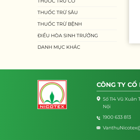
THUỐC TRỪ CỎ
THUỐC TRỪ SÂU
THUỐC TRỪ BỆNH
ĐIỀU HÒA SINH TRƯỞNG
DANH MỤC KHÁC
CÔNG TY CỔ
Số 114 Vũ Xuân 
Nội
1900 633 813
VanthuNicotex@