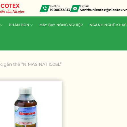
Hotline
Email
1900633813
vanthunicotex@nicotex.v
PHÂN BÓN
MÁY BAY NÔNG NGHIỆP
NGÀNH NGHỀ KHÁC
c gắn thẻ “NIMASINAT 150SL”