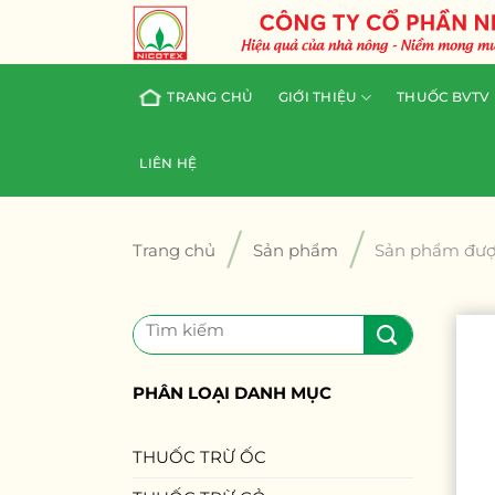
Skip
to
content
TRANG CHỦ
GIỚI THIỆU
THUỐC BVTV
LIÊN HỆ
/
/
Trang chủ
Sản phẩm
Sản phẩm được
Tìm
kiếm:
PHÂN LOẠI DANH MỤC
THUỐC TRỪ ỐC