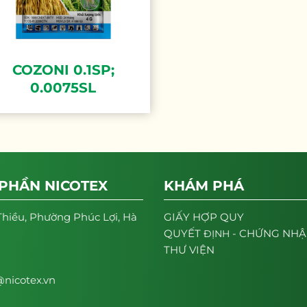
COZONI 0.1SP;
0.0075SL
 PHẦN NICOTEX
KHÁM PHÁ
Thiều, Phường Phúc Lợi, Hà
GIẤY HỢP QUY
- CHỨNG NH
QUYẾT
ĐỊNH
THƯ VIỆN
nicotex.vn