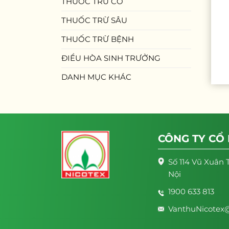
THUỐC TRỪ CỎ
THUỐC TRỪ SÂU
THUỐC TRỪ BỆNH
ĐIỀU HÒA SINH TRƯỞNG
DANH MỤC KHÁC
CÔNG TY CỔ
Số 114 Vũ Xuân 
Nội
1900 633 813
VanthuNicotex@