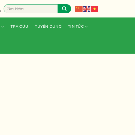
Tìm
n
kiếm:
TRA CỨU
TUYỂN DỤNG
TIN TỨC