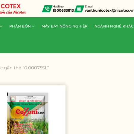
Hotline
Email
1900633813
vanthunicotex@nicotex.v
PHÂN BÓN
MÁY BAY NÔNG NGHIỆP
NGÀNH NGHỀ KHÁC
 gắn thẻ “0.00075SL”