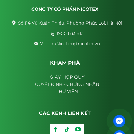
CÔNG TY CỔ PHẦN NICOTEX
Số 114 Vũ Xuân Thiều, Phường Phúc Lợi, Hà Nội
1900 633 813
VanthuNicotex@nicotex.vn
KHÁM PHÁ
GIẤY HỢP QUY
- CHỨNG NHẬN
QUYẾT
ĐỊNH
THƯ VIỆN
CÁC KÊNH LIÊN KẾT