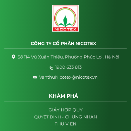
CÔNG TY CỔ PHẦN NICOTEX
Số 114 Vũ Xuân Thiều, Phường Phúc Lợi, Hà Nội
1900 633 813
VanthuNicotex@nicotex.vn
KHÁM PHÁ
GIẤY HỢP QUY
- CHỨNG NHẬN
QUYẾT
ĐỊNH
THƯ VIỆN