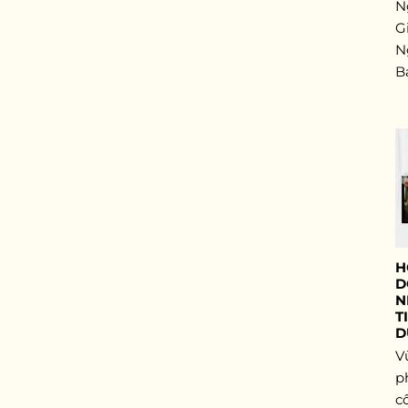
N
G
N
B
H
D
N
T
D
V
p
cô