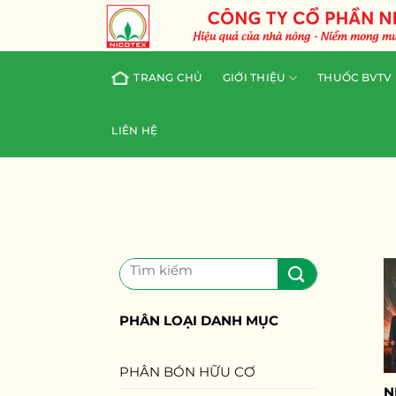
Skip
to
content
TRANG CHỦ
GIỚI THIỆU
THUỐC BVTV
LIÊN HỆ
Tìm
kiếm:
PHÂN LOẠI DANH MỤC
PHÂN BÓN HỮU CƠ
N