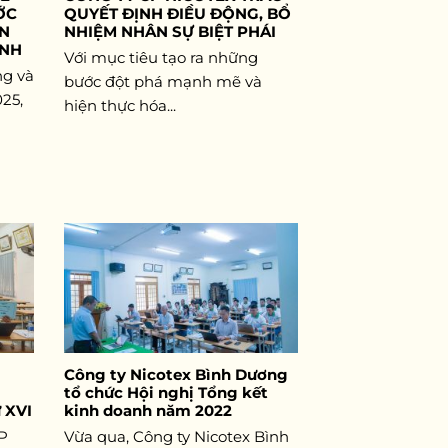
ỚC
QUYẾT ĐỊNH ĐIỀU ĐỘNG, BỔ
ÀN
NHIỆM NHÂN SỰ BIỆT PHÁI
ÀNH
Với mục tiêu tạo ra những
ng và
bước đột phá mạnh mẽ và
025,
hiện thực hóa...
Công ty Nicotex Bình Dương
tổ chức Hội nghị Tổng kết
 XVI
kinh doanh năm 2022
CP
Vừa qua, Công ty Nicotex Bình