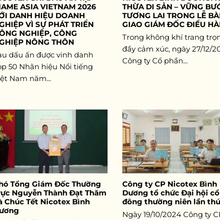
IAME ASIA VIETNAM 2026
THỪA DI SẢN – VỮNG BƯ
ỚI DANH HIỆU DOANH
TƯƠNG LAI TRONG LỄ B
GHIỆP VÌ SỰ PHÁT TRIỂN
GIAO GIÁM ĐỐC ĐIỀU H
ÔNG NGHIỆP, CÔNG
Trong không khí trang trọ
GHIỆP NÔNG THÔN
đầy cảm xúc, ngày 27/12/2
au dấu ấn được vinh danh
Công ty Cổ phần...
op 50 Nhãn hiệu Nổi tiếng
iệt Nam năm...
hó Tổng Giám Đốc Thường
Công ty CP Nicotex Bình
rực Nguyễn Thành Đạt Thăm
Dương tổ chức Đại hội cổ
à Chúc Tết Nicotex Bình
đông thường niên lần thứ
ương
Ngày 19/10/2024 Công ty 