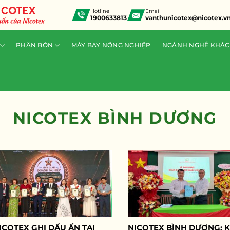
Hotline
Email
1900633813
vanthunicotex@nicotex.v
PHÂN BÓN
MÁY BAY NÔNG NGHIỆP
NGÀNH NGHỀ KHÁC
NICOTEX BÌNH DƯƠNG
ICOTEX GHI DẤU ẤN TẠI
NICOTEX BÌNH DƯƠNG: 