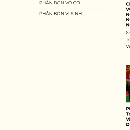
PHÂN BÓN VÔ CƠ
C
V
PHÂN BÓN VI SINH
N
N
N
S
T
V
P
T
V
D