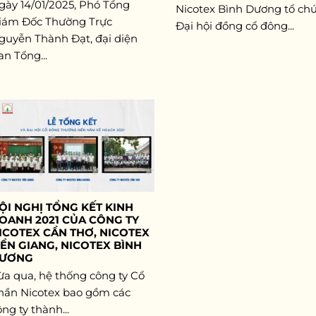
gày 14/01/2025, Phó Tổng
Nicotex Bình Dương tổ ch
iám Đốc Thường Trực
Đại hội đồng cổ đông...
guyễn Thành Đạt, đại diện
an Tổng...
ỘI NGHỊ TỔNG KẾT KINH
OANH 2021 CỦA CÔNG TY
ICOTEX CẦN THƠ, NICOTEX
IỀN GIANG, NICOTEX BÌNH
ƯƠNG
ừa qua, hệ thống công ty Cổ
hần Nicotex bao gồm các
ng ty thành...