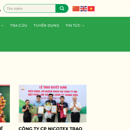
Tìm
n
kiếm:
TRA CỨU
TUYỂN DỤNG
TIN TỨC
KẾ
CÔNG TY CP NICOTEX TRAO