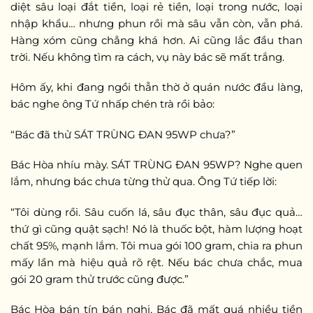
diệt sâu loại đắt tiền, loại rẻ tiền, loại trong nước, loại
nhập khẩu… nhưng phun rồi mà sâu vẫn còn, vẫn phá.
Hàng xóm cũng chẳng khá hơn. Ai cũng lắc đầu than
trời. Nếu không tìm ra cách, vụ này bác sẽ mất trắng.
Hôm ấy, khi đang ngồi thẫn thờ ở quán nước đầu làng,
bác nghe ông Tứ nhấp chén trà rồi bảo:
“Bác đã thử SÁT TRÙNG ĐAN 95WP chưa?”
Bác Hòa nhíu mày. SÁT TRÙNG ĐAN 95WP? Nghe quen
lắm, nhưng bác chưa từng thử qua. Ông Tứ tiếp lời:
“Tôi dùng rồi. Sâu cuốn lá, sâu đục thân, sâu đục quả…
thứ gì cũng quật sạch! Nó là thuốc bột, hàm lượng hoạt
chất 95%, mạnh lắm. Tôi mua gói 100 gram, chia ra phun
mấy lần mà hiệu quả rõ rệt. Nếu bác chưa chắc, mua
gói 20 gram thử trước cũng được.”
Bác Hòa bán tín bán nghi. Bác đã mất quá nhiều tiền