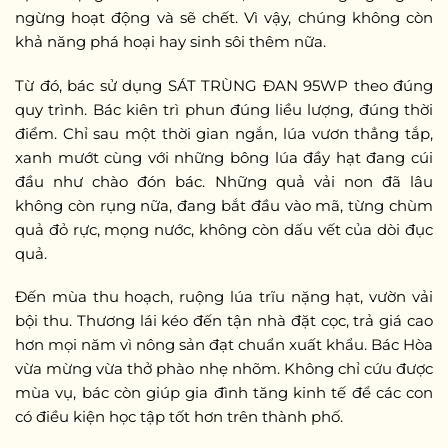
ngừng hoạt động và sẽ chết. Vì vậy, chúng không còn
khả năng phá hoại hay sinh sôi thêm nữa.
Từ đó, bác sử dụng SÁT TRÙNG ĐAN 95WP theo đúng
quy trình. Bác kiên trì phun đúng liều lượng, đúng thời
điểm. Chỉ sau một thời gian ngắn, lúa vươn thẳng tắp,
xanh mướt cùng với những bông lúa đầy hạt đang cúi
đầu như chào đón bác. Những quả vải non đã lâu
không còn rụng nữa, đang bắt đầu vào mã, từng chùm
quả đỏ rực, mọng nước, không còn dấu vết của dòi đục
quả.
Đến mùa thu hoạch, ruộng lúa trĩu nặng hạt, vườn vải
bội thu. Thương lái kéo đến tận nhà đặt cọc, trả giá cao
hơn mọi năm vì nông sản đạt chuẩn xuất khẩu. Bác Hòa
vừa mừng vừa thở phào nhẹ nhõm. Không chỉ cứu được
mùa vụ, bác còn giúp gia đình tăng kinh tế để các con
có điều kiện học tập tốt hơn trên thành phố.