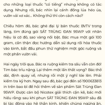
cho những loại thuốc “có tiếng” nhưng không có tác
dụng. Nhưng rồi, bác nhìn lại cánh đồng lúa héo úa,
vườn vải xơ xác… Không thử thì còn cách nào?
Chiều hôm đó, bác ghé đại lý bán thuốc BVTV trong
làng, tìm đúng gói SÁT TRÙNG ĐAN 95WP với nhãn
hiệu lá cờ đỏ, sao vàng nổi bật. Bác mua một gói 100
gram, cẩn thận đọc hướng dẫn sử dụng rồi hòa thuốc
vào bình, bắt đầu phun thử nghiệm một góc ruộng và
một phần vườn vải.
Hai ngày trôi qua. Bác ra ruộng kiểm tra sâu vẫn còn đó!
Tim bác trĩu nặng. Lại thêm một lần thất vọng? Bác thở
dài, định quay về, nhưng rồi một ý nghĩ lóe lên. Phải
kiểm tra kỹ hơn. Ngay sau đó, bác gọi đến số 1900633813
in trên bao bì để hỏi thêm về sản phẩm Sát Trùng Đan
95WP. Được cán bộ Nicotex giải thích cặn kẽ, bác mới
hiểu rằng: sau khi phun SÁT TRÙNG ĐAN 95WP sâu đã
bị tác động vào hệ thần kinh, khiến chúng ngừng ăn,