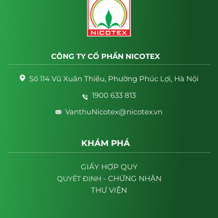
CÔNG TY CỔ PHẦN NICOTEX
Số 114 Vũ Xuân Thiều, Phường Phúc Lợi, Hà Nội
1900 633 813
VanthuNicotex@nicotex.vn
KHÁM PHÁ
GIẤY HỢP QUY
- CHỨNG NHẬN
QUYẾT
ĐỊNH
THƯ VIỆN