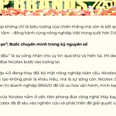
p không chỉ là biểu tượng của chiến thắng mà còn là kết quả
ận tâm – đồng hành cùng nông nghiệp Việt trong suốt hơn 3 t
tạo”: Bước chuyển mình trong kỷ nguyên số
đầu” là sự công nhận cho uy tín quá khứ và hiện tại, thì 
đưa Nicotex bước vào tương lai.
p 4.0 đang thay đổi bộ mặt nông nghiệp toàn cầu, Nicote
g tạo không phải là khẩu hiệu, mà là sự sống còn. Nicote
n trị doanh nghiệp BRAVO để tối ưu hóa vận hành, minh bạc
 của Nicotex nằm ở việc tiên phong đưa công nghệ Máy bay
icotex đã đi sâu vào nghiên cứu và phát triển để giải quyết 