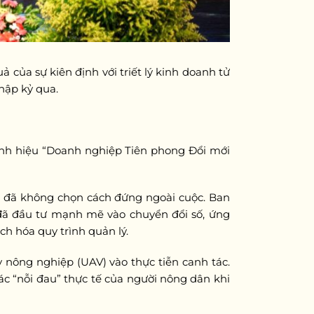
 của sự kiên định với triết lý kinh doanh tử
hập kỷ qua.
danh hiệu “Doanh nghiệp Tiên phong Đổi mới
x đã không chọn cách đứng ngoài cuộc. Ban
x đã đầu tư mạnh mẽ vào chuyển đổi số, ứng
h hóa quy trình quản lý.
 nông nghiệp (UAV) vào thực tiễn canh tác.
các “nỗi đau” thực tế của người nông dân khi