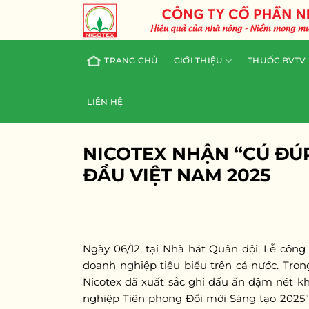
Skip
to
content
TRANG CHỦ
GIỚI THIỆU
THUỐC BVTV
LIÊN HỆ
NICOTEX NHẬN “CÚ ĐÚP
ĐẦU VIỆT NAM 2025
Ngày 06/12, tại Nhà hát Quân đội, Lễ côn
doanh nghiệp tiêu biểu trên cả nước. Tr
Nicotex đã xuất sắc ghi dấu ấn đậm nét k
nghiệp Tiên phong Đổi mới Sáng tạo 2025”.