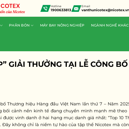
Hotline
Email
1900633813
vanthunicotex@nicotex.v
PHÂN BÓN
MÁY BAY NÔNG NGHIỆP
NGÀNH NGHỀ KHÁC
” GIẢI THƯỞNG TẠI LỄ CÔNG B
g bố Thương hiệu Hàng đầu Việt Nam lần thứ 7 – Năm 202
ong bối cảnh nền kinh tế đang chuyển mình mạnh mẽ theo
hi được vinh danh ở hai hạng mục danh giá nhất: “Top 10
 Đây không chỉ là niềm tự hào của tập thể Nicotex mà còn 