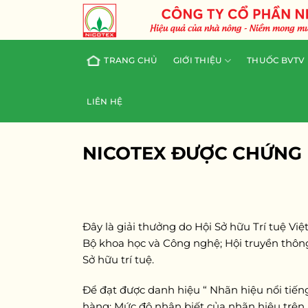
Skip
to
content
TRANG CHỦ
GIỚI THIỆU
THUỐC BVTV
LIÊN HỆ
NICOTEX ĐƯỢC CHỨNG 
Đây là giải thưởng do Hội Sở hữu Trí tuệ Vi
Bộ khoa học và Công nghệ; Hội truyền thông
Sở hữu trí tuệ.
Để đạt được danh hiệu “ Nhãn hiệu nổi tiế
hàng; Mức độ nhận biết của nhãn hiệu trên 