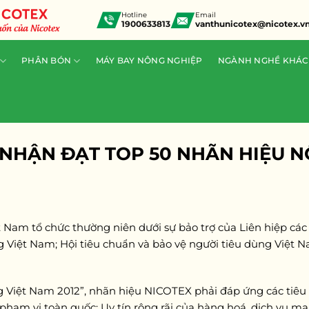
Hotline
Email
1900633813
vanthunicotex@nicotex.v
PHÂN BÓN
MÁY BAY NÔNG NGHIỆP
NGÀNH NGHỀ KHÁC
NHẬN ĐẠT TOP 50 NHÃN HIỆU NỔ
ệt Nam tổ chức thường niên dưới sự bảo trợ của Liên hiệp các
 Việt Nam; Hội tiêu chuẩn và bảo vệ người tiêu dùng Việt N
ng Việt Nam 2012”, nhãn hiệu NICOTEX phải đáp ứng các tiêu
phạm vi toàn quốc; Uy tín rộng rãi của hàng hoá, dịch vụ ma