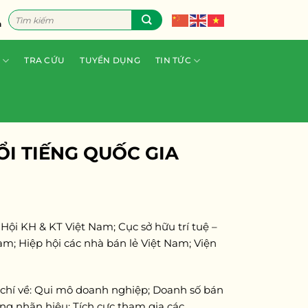
Tìm
n
kiếm:
TRA CỨU
TUYỂN DỤNG
TIN TỨC
I TIẾNG QUỐC GIA
 Hội KH & KT Việt Nam; Cục sở hữu trí tuệ –
am; Hiệp hội các nhà bán lẻ Việt Nam; Viện
 chí về: Qui mô doanh nghiệp; Doanh số bán
ng nhãn hiệu; Tích cực tham gia các