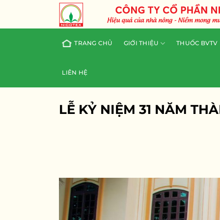
Skip
to
content
TRANG CHỦ
GIỚI THIỆU
THUỐC BVTV
LIÊN HỆ
LỄ KỶ NIỆM 31 NĂM TH