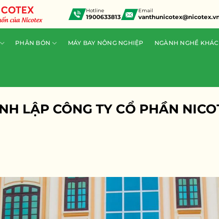
Hotline
Email
1900633813
vanthunicotex@nicotex.v
PHÂN BÓN
MÁY BAY NÔNG NGHIỆP
NGÀNH NGHỀ KHÁC
ÀNH LẬP CÔNG TY CỔ PHẦN NICO