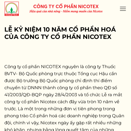
Skip
to
content
LỄ KỶ NIỆM 10 NĂM CỔ PHẦN HOÁ
CỦA CÔNG TY CỔ PHẦN NICOTEX
Công ty cổ phần NICOTEX nguyên là công ty Thuốc
BVTV- Bộ Quốc phòng trực thuộc Tổng cục Hậu cần
được Bộ trưởng Bộ Quốc phòng chỉ định thí điểm
chuyển từ DNNN thành công ty cổ phần theo QĐ số
41/2003/QĐ-BQP ngày 28/4/2003 và tổ chức Lễ ra mắt
công ty cổ phần Nicotex cách đây vừa tròn 10 năm về
trước. Là một trong những đơn vị tiên phong trong
phong trào Cổ phần hoá các doanh nghiệp trong Quân
đội, chính vì vậy, Nicotex ngày ấy gặp rất nhiều những
khó khăn, nhưng bằng lòng quyết tâm của những