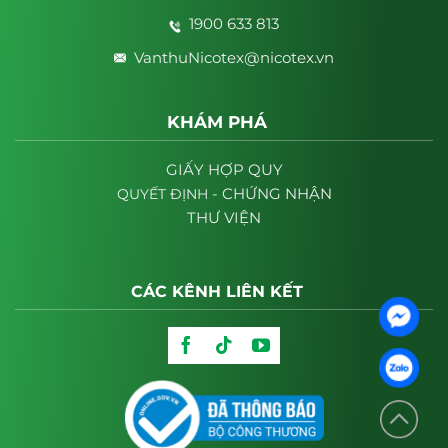
1900 633 813
VanthuNicotex@nicotex.vn
KHÁM PHÁ
GIẤY HỢP QUY
- CHỨNG NHẬN
QUYẾT
ĐỊNH
THƯ VIỆN
CÁC KÊNH LIÊN KẾT