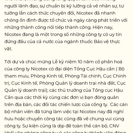
người lãnh đạo, sự chuẩn bị kỹ lưỡng cả về nhân sự, tư
tưởng lẫn cách thức chuyển đổi, Nicotex đã nhanh
chóng ổn định được tổ chức và ngày càng phát triển với
những thành công nối tiếp thành công. Hiện nay,
Nicotex đang là một trong số những công ty có uy tín
đứng đầu của cả nước của ngành thuốc Bảo vệ thực
vật.
Tới dự và chúc mừng Lễ kỷ niệm 10 năm cổ phần hoá
của công ty Nicotex có đại diện
Tổng Cục Hậu cần ( Bộ
tham mưu, Phòng Kinh tế, Phòng Tài chính, Cục Chính
trị, Cục Kinh tế, Phòng Quản lý doanh trại nhà đất, Cục
Quản lý doanh trại); các thủ trưởng của Tổng cục Hậu
Cần qua các thời kỳ cùng các đơn vị bạn đóng quân
trên địa bàn, các đối tác chiến lược của công ty. Các cán
bộ nhân viên đã từng làm việc tại Nicotex nay đã nghỉ
hưu hoặc chuyển công tác cũng đã về chung vui cùng
công ty. Sự kiện cũng là dịp để toàn thể cán bộ, CNV
khối văn phòng công ty và các công ty thành viên đóng