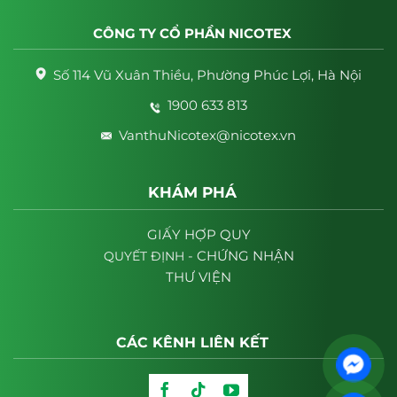
CÔNG TY CỔ PHẦN NICOTEX
Số 114 Vũ Xuân Thiều, Phường Phúc Lợi, Hà Nội
1900 633 813
VanthuNicotex@nicotex.vn
KHÁM PHÁ
GIẤY HỢP QUY
- CHỨNG NHẬN
QUYẾT
ĐỊNH
THƯ VIỆN
CÁC KÊNH LIÊN KẾT