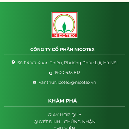
CÔNG TY CỔ PHẦN NICOTEX
Số 114 Vũ Xuân Thiều, Phường Phúc Lợi, Hà Nội
1900 633 813
VanthuNicotex@nicotex.vn
KHÁM PHÁ
GIẤY HỢP QUY
- CHỨNG NHẬN
QUYẾT
ĐỊNH
THƯ VIỆN