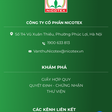
CÔNG TY CỔ PHẦN NICOTEX
Số 114 Vũ Xuân Thiều, Phường Phúc Lợi, Hà Nội
1900 633 813
VanthuNicotex@nicotex.vn
KHÁM PHÁ
GIẤY HỢP QUY
- CHỨNG NHẬN
QUYẾT
ĐỊNH
THƯ VIỆN
CÁC KÊNH LIÊN KẾT