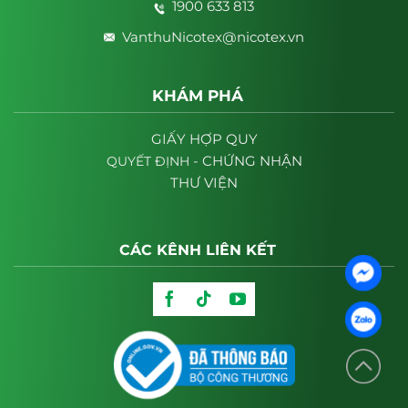
1900 633 813
VanthuNicotex@nicotex.vn
KHÁM PHÁ
GIẤY HỢP QUY
- CHỨNG NHẬN
QUYẾT
ĐỊNH
THƯ VIỆN
CÁC KÊNH LIÊN KẾT