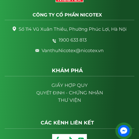
CÔNG TY CỔ PHẦN NICOTEX
Số 114 Vũ Xuân Thiều, Phường Phúc Lợi, Hà Nội
1900 633 813
VanthuNicotex@nicotex.vn
KHÁM PHÁ
GIẤY HỢP QUY
- CHỨNG NHẬN
QUYẾT
ĐỊNH
THƯ VIỆN
CÁC KÊNH LIÊN KẾT