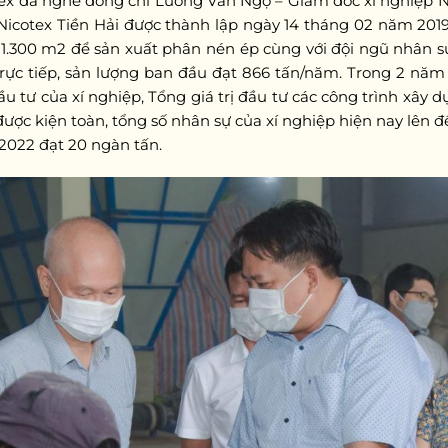
ex đã nghe đồng chí Lương Văn Ngọ – Giám đốc xí nghiệp Ni
 Nicotex Tiền Hải được thành lập ngày 14 tháng 02 năm 2019
g 1.300 m2 để sản xuất phân nén ép cùng với đội ngũ nhân 
 trực tiếp, sản lượng ban đầu đạt 866 tấn/năm. Trong 2 năm
đầu tư của xí nghiệp, Tổng giá trị đầu tư các công trình xây 
ợc kiện toàn, tổng số nhân sự của xí nghiệp hiện nay lên đến
 2022 đạt 20 ngàn tấn.