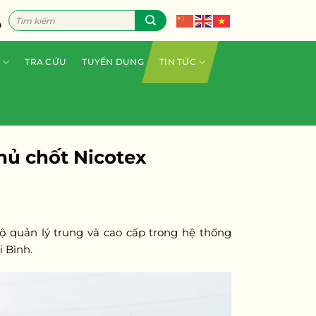
Tìm
n
kiếm:
TRA CỨU
TUYỂN DỤNG
TIN TỨC
hủ chốt Nicotex
bộ quản lý trung và cao cấp trong hệ thống
i Bình.