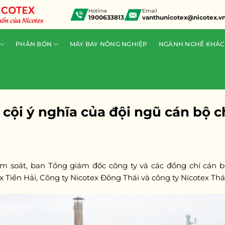
Hotline
Email
1900633813
vanthunicotex@nicotex.v
PHÂN BÓN
MÁY BAY NÔNG NGHIỆP
NGÀNH NGHỀ KHÁC
 cội ý nghĩa của đội ngũ cán bộ c
iểm soát, ban Tổng giám đốc công ty và các đồng chí cán 
 Tiền Hải, Công ty Nicotex Đông Thái và công ty Nicotex Thá