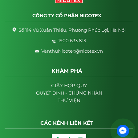
CÔNG TY CỔ PHẦN NICOTEX
Số 114 Vũ Xuân Thiều, Phường Phúc Lợi, Hà Nội
1900 633 813
VanthuNicotex@nicotex.vn
KHÁM PHÁ
GIẤY HỢP QUY
- CHỨNG NHẬN
QUYẾT
ĐỊNH
THƯ VIỆN
CÁC KÊNH LIÊN KẾT