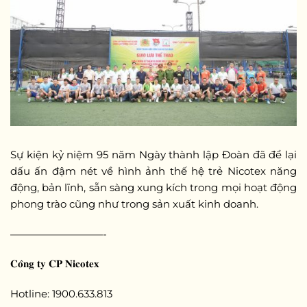
Sự kiện kỷ niệm 95 năm Ngày thành lập Đoàn đã để lại
dấu ấn đậm nét về hình ảnh thế hệ trẻ Nicotex năng
động, bản lĩnh, sẵn sàng xung kích trong mọi hoạt động
phong trào cũng như trong sản xuất kinh doanh.
—————————-
𝐂𝐨̂𝐧𝐠 𝐭𝐲 𝐂𝐏 𝐍𝐢𝐜𝐨𝐭𝐞𝐱
Hotline: 1900.633.813