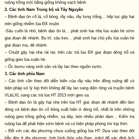
ruộng trồng mới bằng giống không sạch bệnh.
2. Các tỉnh Nam Trung bộ và Tây Nguyên
– Bệnh đạo ôn cổ lá, cổ bông, rầy nâu, rầy lưng trắng… tiếp tục gây hại
trên giống nhiễm lúa ĐX muộn.
-Sâu cuốn lá nhỏ, bệnh đạo ôn lá… phát sinh hại nhẹ lúa xuân hè sớm
giai đoạn đẻ nhánh. Bọ trĩ, sâu keo… phát sinh hại chủ yếu lúa xuân hè
giai đoạn mạ, đẻ nhánh.
– Chuột gây hại nhẹ rải rác trên các trà lúa ĐX giai đoạn đòng trỗ và
giống gieo lúa xuân hè.
– Ốc bươu vàng sinh sản và lây lan theo nguồn nước.
3. Các tỉnh phía Nam
– Các tỉnh cần theo dõi diễn biến của rầy nâu trên đồng ruộng để có
biện pháp xử lý kịp thời không để lây lan sang diện rộng và truyền bệnh
VL&LXL sang các trà lúa HT 2013 mới gieo sạ.
– Bệnh đạo ôn lá
gây hại nhẹ trên lúa HT giai đoạn đẻ nhánh đến làm
đòng và bệnh đạo ôn cổ bông xuất hiện ở đòng trổ, nhất là trên những
ruộng gieo trồng giống nhiễm, sạ dày, bón nhiều phân đạm… Kiểm tra
ruộng lúa để phát hiện sớm bệnh và có biện pháp phòng trừ kịp thời.
– Đối với các địa phương chưa xuống giống lúa HT: Dựa vào theo dõi
bẫy đèn ở địa phương; tình hình thủy văn (hạn, mặn) để xác định lịch