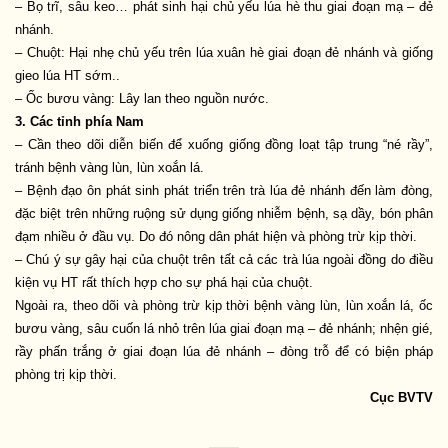
– Bọ trĩ, sâu keo… phát sinh hại chủ yếu lúa hè thu giai đoạn mạ – đẻ
nhánh.
– Chuột: Hại nhẹ chủ yếu trên lúa xuân hè giai đoạn đẻ nhánh và giống
gieo lúa HT sớm..
– Ốc bươu vàng: Lây lan theo nguồn nước.
3. Các tỉnh phía Nam
– Cần theo dõi diễn biến để xuống giống đồng loạt tập trung “né rầy”,
tránh bệnh vàng lùn, lùn xoắn lá.
– Bệnh đạo ôn phát sinh phát triển trên trà lúa đẻ nhánh đến làm đòng,
đặc biệt trên những ruộng sử dụng giống nhiễm bệnh, sạ dầy, bón phân
đạm nhiều ở đầu vụ. Do đó nông dân phát hiện và phòng trừ kịp thời.
– Chú ý sự gây hại của chuột trên tất cả các trà lúa ngoài đồng do điều
kiện vụ HT rất thích hợp cho sự phá hại của chuột.
Ngoài ra, theo dõi và phòng trừ kịp thời bệnh vàng lùn, lùn xoắn lá, ốc
bươu vàng, sâu cuốn lá nhỏ trên lúa giai đoạn mạ – đẻ nhánh; nhện gié,
rầy phấn trắng ở giai đoạn lúa đẻ nhánh – đòng trỗ để có biện pháp
phòng trị kịp thời.
Cục BVTV