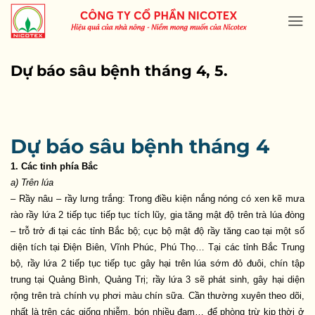
Skip
to
content
Dự báo sâu bệnh tháng 4, 5.
Dự báo sâu bệnh tháng 4
1. Các tỉnh phía Bắc
a) Trên lúa
– Rầy nâu – rầy lưng trắng: Trong điều kiện nắng nóng có xen kẽ mưa
rào rầy lứa 2 tiếp tục tiếp tục tích lũy, gia tăng mật độ trên trà lúa đòng
– trỗ trở đi tại các tỉnh Bắc bộ; cục bộ mật độ rầy tăng cao tại một số
diện tích tại Điện Biên, Vĩnh Phúc, Phú Thọ… Tại các tỉnh Bắc Trung
bộ, rầy lứa 2 tiếp tục tiếp tục gây hại trên lúa sớm đỏ đuôi, chín tập
trung tại Quảng Bình, Quảng Trị; rầy lứa 3 sẽ phát sinh, gây hại diện
rộng trên trà chính vụ phơi màu chín sữa. Cần thường xuyên theo dõi,
nhất là trên các giống nhiễm, bón nhiều đạm… để phòng trừ kịp thời ở