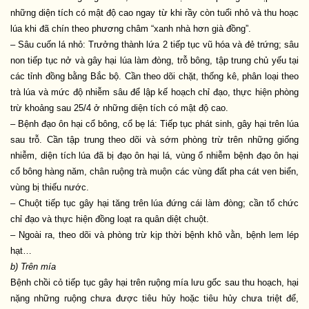
những diện tích có mật độ cao ngay từ khi rầy còn tuổi nhỏ và thu hoạc
lúa khi đã chín theo phương châm “xanh nhà hơn già đồng”.
– Sâu cuốn lá nhỏ: Trưởng thành lứa 2 tiếp tục vũ hóa và đẻ trứng; sâu
non tiếp tục nở và gây hại lúa làm đòng, trỗ bông, tập trung chủ yếu tại
các tỉnh đồng bằng Bắc bộ. Cần theo dõi chặt, thống kê, phân loại theo
trà lúa và mức độ nhiễm sâu để lập kế hoạch chỉ đạo, thực hiện phòng
trừ khoảng sau 25/4 ở những diện tích có mật độ cao.
– Bệnh đạo ôn hại cổ bông, cổ bẹ lá: Tiếp tục phát sinh, gây hại trên lúa
sau trỗ. Cần tập trung theo dõi và sớm phòng trừ trên những giống
nhiễm, diện tích lúa đã bị đạo ôn hại lá, vùng ổ nhiễm bệnh đạo ôn hại
cổ bông hàng năm, chân ruộng trà muộn các vùng đất pha cát ven biển,
vùng bị thiếu nước.
– Chuột tiếp tục gây hại tăng trên lúa đứng cái làm đòng; cần tổ chức
chỉ đạo và thực hiện đồng loạt ra quân diệt chuột.
– Ngoài ra, theo dõi và phòng trừ kịp thời bệnh khô vằn, bệnh lem lép
hạt…
b) Trên mía
Bệnh chồi cỏ tiếp tục gây hại trên ruộng mía lưu gốc sau thu hoạch, hại
nặng những ruộng chưa được tiêu hủy hoặc tiêu hủy chưa triệt để,