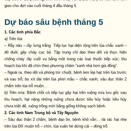
gieo cho đợt vào cuối tháng 4 đầu tháng 5.
Dự báo sâu bệnh tháng 5
1. Các tỉnh phía Bắc
a) Trên lúa
– Rầy nâu – rầy lưng trắng: Tiếp tục hại diện rộng trên lúa chắc xanh –
đỏ đuôi; gây cháy cục bộ. Tập trung chỉ đạo theo dõi và thực hiện
chống cháy rầy cuối vụ bằng một trong các loại thuốc tiếp xúc; thu
hoạch lúa khi đã chín theo phương châm “xanh nhà hơn già đồng”.
– Ngoài ra, theo dõi và phòng trừ chuột, bệnh lem lép hạt trên lúa trước
và sau trỗ; bọ xít dài trên lúa phơi mầu – chắc xanh; sâu đục thân 2
chấm trên lúa trỗ muộn…
b) Trên mía:
Bệnh chồi cỏ tiếp tục gây hại trên ruộng mía lưu gốc sau
thu hoạch, hại nặng những ruộng chưa được tiêu hủy hoặc tiêu hủy
chưa triệt để, ruộng trồng mới bằng giống không sạch bệnh.
2. Các tỉnh Nam Trung bộ và Tây Nguyên
– Sâu đục thân 2 chấm, bệnh đạo ôn, bệnh khô vằn… rải rác hại nhẹ
trên lúa ĐX muộn trỗ – chín, lúa xuân hè đứng cái – đòng trỗ.