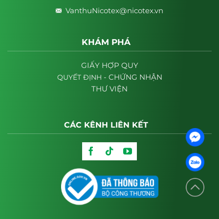
VanthuNicotex@nicotex.vn
KHÁM PHÁ
GIẤY HỢP QUY
- CHỨNG NHẬN
QUYẾT
ĐỊNH
THƯ VIỆN
CÁC KÊNH LIÊN KẾT