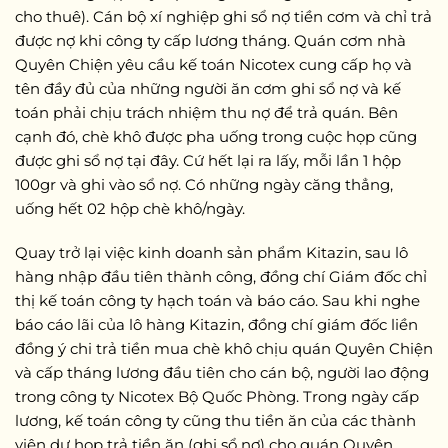
cho thuê). Cán bộ xí nghiệp ghi sổ nợ tiền cơm và chỉ trả
được nợ khi công ty cấp lương tháng. Quán cơm nhà
Quyên Chiện yêu cầu kế toán Nicotex cung cấp họ và
tên đầy đủ của những người ăn cơm ghi sổ nợ và kế
toán phải chịu trách nhiệm thu nợ để trả quán. Bên
cạnh đó, chè khô được pha uống trong cuộc họp cũng
được ghi sổ nợ tại đây. Cứ hết lại ra lấy, mỗi lần 1 hộp
100gr và ghi vào sổ nợ. Có những ngày căng thẳng,
uống hết 02 hộp chè khô/ngày.
Quay trở lại việc kinh doanh sản phẩm Kitazin, sau lô
hàng nhập đầu tiên thành công, đồng chí Giám đốc chỉ
thị kế toán công ty hạch toán và báo cáo. Sau khi nghe
báo cáo lãi của lô hàng Kitazin, đồng chí giám đốc liền
đồng ý chi trả tiền mua chè khô chịu quán Quyên Chiện
và cấp tháng lương đầu tiên cho cán bộ, người lao động
trong công ty Nicotex Bộ Quốc Phòng. Trong ngày cấp
lương, kế toán công ty cũng thu tiền ăn của các thành
viên dự họp trả tiền ăn (ghi sổ nợ) cho quán Quyên