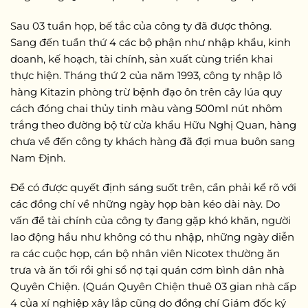
Sau 03 tuần họp, bế tắc của công ty đã được thông.
Sang đến tuần thứ 4 các bộ phận như nhập khẩu, kinh
doanh, kế hoạch, tài chính, sản xuất cùng triển khai
thực hiện. Tháng thứ 2 của năm 1993, công ty nhập lô
hàng Kitazin phòng trừ bệnh đạo ôn trên cây lúa quy
cách đóng chai thủy tinh màu vàng 500ml nút nhôm
trắng theo đường bộ từ cửa khẩu Hữu Nghị Quan, hàng
chưa về đến công ty khách hàng đã đợi mua buôn sang
Nam Định.
Để có được quyết định sáng suốt trên, cần phải kể rõ với
các đồng chí về những ngày họp bàn kéo dài này. Do
vấn đề tài chính của công ty đang gặp khó khăn, người
lao động hầu như không có thu nhập, những ngày diễn
ra các cuộc họp, cán bộ nhân viên Nicotex thường ăn
trưa và ăn tối rồi ghi sổ nợ tại quán cơm bình dân nhà
Quyên Chiện. (Quán Quyên Chiện thuê 03 gian nhà cấp
4 của xí nghiệp xây lắp cũng do đồng chí Giám đốc ký