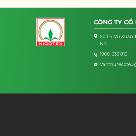
CÔNG TY CỔ
Số 114 Vũ Xuân 
Nội
1900 633 813
VanthuNicotex@