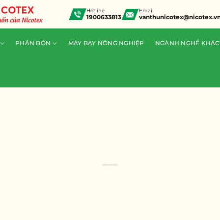
Hotline
Email
1900633813
vanthunicotex@nicotex.v
PHÂN BÓN
MÁY BAY NÔNG NGHIỆP
NGÀNH NGHỀ KHÁC