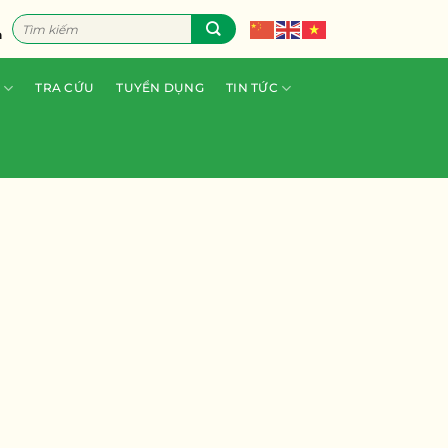
Tìm
n
kiếm:
TRA CỨU
TUYỂN DỤNG
TIN TỨC