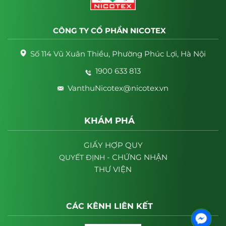
CÔNG TY CỔ PHẦN NICOTEX
Số 114 Vũ Xuân Thiều, Phường Phúc Lợi, Hà Nội
1900 633 813
VanthuNicotex@nicotex.vn
KHÁM PHÁ
GIẤY HỢP QUY
- CHỨNG NHẬN
QUYẾT
ĐỊNH
THƯ VIỆN
CÁC KÊNH LIÊN KẾT