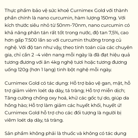
Thực phẩm bảo vệ sức khoẻ Curnimex Gold với thành
phần chính là nano curcumin, hàm lượng 150mg. Với
kích thước siêu nhỏ từ 50nm-70nm, nano curcumin có
khả năng phân tán rất tốt trong nước, độ tan 7,5%, cao
hơn gấp 7.500 lần so với curcumin thường trong củ
nghệ. Với độ tan như vậy, theo tính toán của các chuyên
gia, chỉ cần 2 -4 viên nang mỗi ngày là đã đạt hiệu quả
tương đương với ăn 4kg nghệ tươi hoặc tương đương
uống 120g (hơn 1 lạng) tinh bột nghệ mỗi ngày.
Curnimex Gold có tác dụng: Hỗ trợ bảo vệ gan, mật, hỗ
trợ giảm viêm loét dạ dày, tá tràng; Hỗ trợ miễn dịch;
Tăng cường chống oxy hoá, khử các gốc tự do, giúp da
hồng hào; Hỗ trợ làm giảm các huyết khối, huyết ứ!
Curnimex Gold hỗ trợ cho các đối tượng là người bị
viêm loét dạ dày, tá tràng.
Sản phẩm không phải là thuốc và không có tác dụng