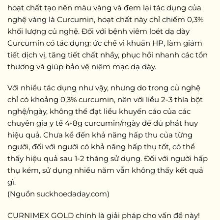
hoạt chất tạo nên màu vàng và đem lại tác dụng của
nghệ vàng là Curcumin, hoạt chất này chỉ chiếm 0,3%
khối lượng củ nghệ. Đối với bệnh viêm loét dạ dày
Curcumin có tác dụng: ức chế vi khuẩn HP, làm giảm
tiết dịch vị, tăng tiết chất nhầy, phục hồi nhanh các tổn
thương và giúp bảo vệ niêm mạc dạ dày.
Với nhiều tác dụng như vậy, nhưng do trong củ nghệ
chỉ có khoảng 0,3% curcumin, nên với liều 2-3 thìa bột
nghệ/ngày, không thể đạt liều khuyến cáo của các
chuyên gia y tế 4-8g curcumin/ngày để đủ phát huy
hiệu quả. Chưa kể đến khả năng hấp thu của từng
người, đối với người có khả năng hấp thụ tốt, có thể
thấy hiệu quả sau 1-2 tháng sử dụng. Đối với người hấp
thụ kém, sử dụng nhiều năm vẫn không thấy kết quả
gì.
(Nguồn
suckhoedaday.com
)
CURNIMEX GOLD chính là giải pháp cho vấn đề này!