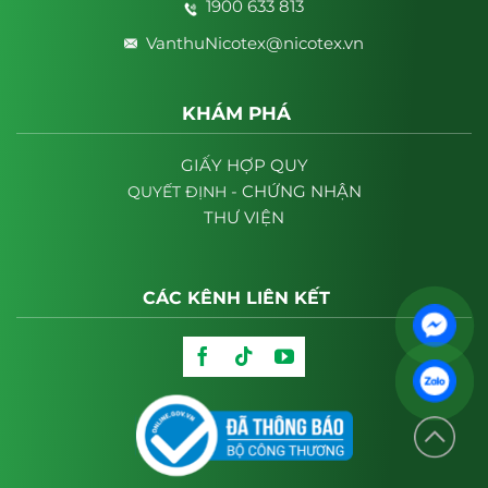
1900 633 813
VanthuNicotex@nicotex.vn
KHÁM PHÁ
GIẤY HỢP QUY
- CHỨNG NHẬN
QUYẾT
ĐỊNH
THƯ VIỆN
CÁC KÊNH LIÊN KẾT