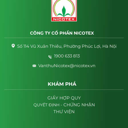
CÔNG TY CỔ PHẦN NICOTEX
Số 114 Vũ Xuân Thiều, Phường Phúc Lợi, Hà Nội
1900 633 813
VanthuNicotex@nicotex.vn
KHÁM PHÁ
GIẤY HỢP QUY
- CHỨNG NHẬN
QUYẾT
ĐỊNH
THƯ VIỆN