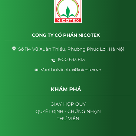
CÔNG TY CỔ PHẦN NICOTEX
Số 114 Vũ Xuân Thiều, Phường Phúc Lợi, Hà Nội
1900 633 813
VanthuNicotex@nicotex.vn
KHÁM PHÁ
GIẤY HỢP QUY
- CHỨNG NHẬN
QUYẾT
ĐỊNH
THƯ VIỆN