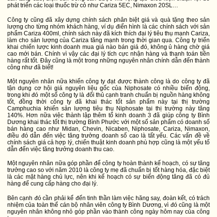
phát triển các loại thuốc trừ cỏ như Cariza 5EC, Nimaxon 20SL…
Công ty cũng đã xây dựng chính sách phân biệt giá và quà tặng theo sản
lượng cho từng nhóm khách hàng, ví dụ điển hình là các chính sách với sản
phẩm Cariza 400ml, chính sách này đã kích thích đại lý tiêu thụ mạnh Cariza,
làm cho sản lượng của Cariza tăng mạnh trong thời gian qua. Công ty triển
khai chiến lược kinh doanh mua giá nào bán giá đó, không ủ hàng chờ giá
cao mới bán. Chính vì vậy các đại lý tích cực nhận hàng và thanh toán tiền
hàng rất tốt. Đây cũng là một trong những nguyên nhân chính dẫn đến thành
công như đã biết!
Một nguyên nhân nữa khiến công ty đạt được thành công là do công ty đã
tận dụng cơ hội giá nguyên liệu gốc của Niphosate có nhiều biến động,
trong khi đó một số công ty là đối thủ cạnh tranh chuẩn bị nguồn hàng không
tốt, đồng thời công ty đã khai thác tốt sản phẩm này tại thị trường
Camphuchia khiến sản lượng tiêu thụ Niphosate tại thị trường này tăng
140%. Hơn nữa việc thành lập thêm tổ kinh doanh 3 đã giúp công ty Bình
Dương khai thác tốt thị trường Bình Phước với một số sản phẩm có doanh số
bán hàng cao như Midan, Chevin, Nicaben, Niphosate, Cariza, Nimaxon,
điều đó dẫn đến việc tăng trưởng doanh số cao là tất yếu. Các vấn đề về
chính sách giá cả hợp lý, chiến thuật kinh doanh phù hợp cũng là một yếu tố
dẫn đến việc tăng trưởng doanh thu cao.
Một nguyên nhân nữa góp phần để công ty hoàn thành kế hoạch, có sự tăng
trưởng cao so với năm 2010 là công ty mẹ đã chuẩn bị tốt hàng hóa, đặc biệt
là các mặt hàng chủ lực, nên khi kế hoạch có sự biến động tăng đã có đủ
hàng để cung cấp hàng cho đại lý.
Bên cạnh đó cần phải kể đến tinh thần làm việc hăng say, đoàn kết, có trách
nhiệm của toàn thể cán bộ nhân viên công ty Bình Dương, vì đó cũng là một
nguyên nhân không nhỏ góp phần vào thành công ngày hôm nay của công