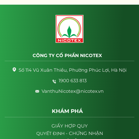
CÔNG TY CỔ PHẦN NICOTEX
Số 114 Vũ Xuân Thiều, Phường Phúc Lợi, Hà Nội
1900 633 813
VanthuNicotex@nicotex.vn
KHÁM PHÁ
GIẤY HỢP QUY
- CHỨNG NHẬN
QUYẾT
ĐỊNH