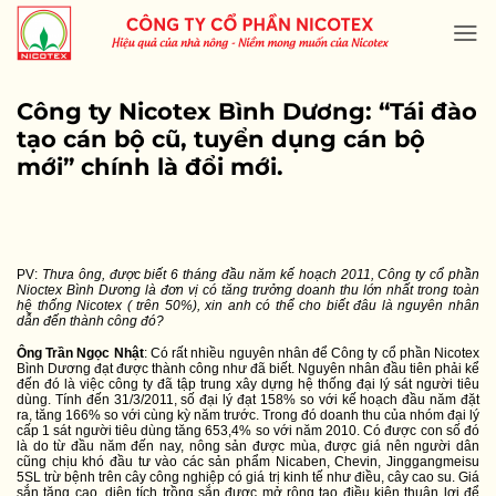
Skip
to
content
Công ty Nicotex Bình Dương: “Tái đào
tạo cán bộ cũ, tuyển dụng cán bộ
mới” chính là đổi mới.
PV:
Thưa ông, được biết 6 tháng đầu năm kế hoạch 2011, Công ty cổ phần
Nioctex Bình Dương là đơn vị có tăng trưởng doanh thu lớn nhất trong toàn
hệ thống Nicotex ( trên 50%), xin anh có thể cho biết đâu là nguyên nhân
dẫn đến thành công đó?
Ông Trần Ngọc Nhật
: Có rất nhiều nguyên nhân để Công ty cổ phần Nicotex
Bình Dương đạt được thành công như đã biết. Nguyên nhân đầu tiên phải kể
đến đó là việc công ty đã tập trung xây dựng hệ thống đại lý sát người tiêu
dùng. Tính đến 31/3/2011, số đại lý đạt 158% so với kế hoạch đầu năm đặt
ra, tăng 166% so với cùng kỳ năm trước. Trong đó doanh thu của nhóm đại lý
cấp 1 sát người tiêu dùng tăng 653,4% so với năm 2010. Có được con số đó
là do từ đầu năm đến nay, nông sản được mùa, được giá nên người dân
cũng chịu khó đầu tư vào các sản phẩm Nicaben, Chevin, Jinggangmeisu
5SL trừ bệnh trên cây công nghiệp có giá trị kinh tế như điều, cây cao su. Giá
sắn tăng cao, diện tích trồng sắn được mở rộng tạo điều kiện thuận lợi để