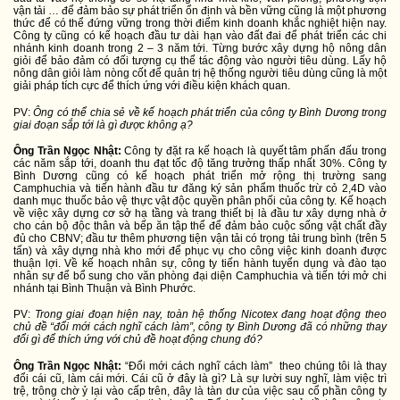
vận tải … để đảm bảo sự phát triển ổn định và bền vững cũng là một phương
thức để có thể đứng vững trong thời điểm kinh doanh khắc nghiệt hiện nay.
Công ty cũng có kế hoạch đầu tư dài hạn vào đất đai để phát triển các chi
nhánh kinh doanh trong 2 – 3 năm tới. Từng bước xây dựng hộ nông dân
giỏi để bảo đảm có đối tượng cụ thể tác động vào người tiêu dùng. Lấy hộ
nông dân giỏi làm nòng cốt để quản trị hệ thống người tiêu dùng cũng là một
giải pháp tích cực để thích ứng với điều kiện khách quan.
PV:
Ông có thể chia sẻ về kế hoạch phát triển của công ty Bình Dương trong
giai đoạn sắp tới là gì được không ạ?
Ông Trần Ngọc Nhật:
Công ty đặt ra kế hoạch là quyết tâm phấn đấu trong
các năm sắp tới, doanh thu đạt tốc độ tăng trưởng thấp nhất 30%. Công ty
Bình Dương cũng có kế hoạch phát triển mở rộng thị trường sang
Camphuchia và tiến hành đầu tư đăng ký sản phẩm thuốc trừ cỏ 2,4D vào
danh mục thuốc bảo vệ thực vật độc quyền phân phối của công ty. Kế hoạch
về việc xây dựng cơ sở hạ tầng và trang thiết bị là đầu tư xây dựng nhà ở
cho cán bộ độc thân và bếp ăn tập thể để đảm bảo cuộc sống vật chất đầy
đủ cho CBNV; đầu tư thêm phương tiện vận tải có trọng tải trung bình (trên 5
tấn) và xây dựng nhà kho mới để phục vụ cho công việc kinh doanh được
thuận lợi. Về kế hoạch nhân sự, công ty tiến hành tuyển dụng và đào tạo
nhân sự để bổ sung cho văn phòng đại diện Camphuchia và tiến tới mở chi
nhánh tại Bình Thuận và Bình Phước.
PV:
Trong giai đoạn hiện nay, toàn hệ thống Nicotex đang hoạt động theo
chủ đề “đổi mới cách nghĩ cách làm”, công ty Bình Dương đã có những thay
đổi gì để thích ứng với chủ đề hoạt động chung đó?
Ông Trần Ngọc Nhật:
“Đổi mới cách nghĩ cách làm” theo chúng tôi là thay
đổi cái cũ, làm cái mới. Cái cũ ở đây là gì? Là sự lười suy nghĩ, làm việc trì
trệ, trông chờ ỷ lại vào cấp trên, đây là tàn dư của việc sau cổ phần công ty