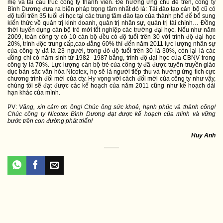
mẹ và tái cấu trúc công ty thành viên. Để hưởng ứng chủ đề trên, công ty
Bình Dương đưa ra biện pháp trọng tâm nhất đó là: Tái đào tạo cán bộ cũ có
độ tuổi trên 35 tuổi đi học tại các trung tâm đào tạo của thành phố để bổ sung
kiến thức về quản trị kinh doanh, quản trị nhân sự, quản trị tài chính… Đồng
thời tuyển dụng cán bộ trẻ mới tốt nghiệp các trường đại học. Nếu như năm
2009, toàn công ty có 10 cán bộ đều có độ tuổi trên 30 với trình độ đại học
20%, trình độc trung cấp,cao đẳng 60% thì đến năm 2011 lực lượng nhân sự
của công ty đã là 23 người, trong đó độ tuổi trên 30 là 30%, còn lại là các
đồng chí có năm sinh từ 1982- 1987 bằng, trình độ đại học của CBNV trong
công ty là 70%. Lực lượng cán bộ trẻ của công ty đã được tuyên truyền giáo
dục bản săc văn hóa Nicotex, họ sẽ là người tiếp thu và hưởng ứng tích cực
chương trình đổi mới của cty. Hy vọng với cách đổi mới của công ty như vậy,
chúng tôi sẽ đạt được các kế hoạch của năm 2011 cũng như kế hoạch dài
hạn khác của mình.
PV:
Vâng, xin cảm ơn ông! Chúc ông sức khoẻ, hạnh phúc và thành công!
Chúc công ty Nicotex Bình Dương đạt được kế hoạch của mình và vững
bước trên con đường phát triển!
Huy Anh