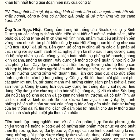
khăn lớn nhất trong giai đoạn hiện nay của công ty.
PV:
Trong thời hiện tại, thị trường kinh doanh luôn có sự cạnh tranh hết sức
khắc nghiệt, công ty ông có những giải pháp gì để thích ứng với sự cạnh
tranh đó?
Ông Trần Ngọc Nhật
: Cùng nằm trong hệ thống của Nicotex, công ty Bình
Dương và các công ty thành viên triển khai triệt để một số chính sách, biện
pháp của công ty mẹ để thích ứng với tình hình, nhằm mục tiêu phát triển bền
vững theo như đề án phát triển công ty của Hội đồng quản trị cũng như của
Chủ tịch HĐQT đã đề ra. Bên cạnh đó công ty cũng đề ra các giải pháp để
thích ứng với sự cạnh tranh khắc nghiệt hiện tại như sau: Tăng cường củng
cố bộ máy nhân sự của công ty; kiện toàn nhân sự phòng kế hoạch, phòng
kinh doanh, phòng tài chính. Xây dựng hệ thống cơ chế quản lý hợp lý giữa
các phòng ban. Xây dựng chính sách tiền lương, thưởng cho hệ thống cán
bộ hợp lý, khuyến khích người làm nhiều hưởng nhiều, người có doanh thu
cao thì hưởng tương xứng với doanh thu. Tích cực giáo dục đạo đức sống
lành mạnh cho cán bộ trong công ty. Công ty đã tiến hành cắt giảm chi phí,
cắt giảm lợi nhuận, sử dụng mạnh mẽ những chính sách phân biệt giá theo
sản lượng. Công ty cũng tích cực xây dựng hệ thống đại lý sát người tiêu
dùng; Xây dựng các chương trình bảo vệ hệ thống đại lý đã có như: Sử dụng
đội ngũ cán bộ kinh doanh đã có kinh nghiệm thị trường, đã có bản lĩnh, đã
có hiểu biết về kinh doanh để tiếp xúc và làm việc, quản lý đại lý, tránh
những bất ổn về nhân sự mới của công ty tác động đến nhận thức tư tưởng
của hệ thống đại lý, tìm mọi cách để đảm bảo lợi nhuận cho đại lý thông qua
các chính sách phân biệt giá theo sản phẩm.
Tiến hành tập trung nghiên cứu về các sản phẩm, hợp tác đa phương, đa
chiều trong hệ thống Nicotex để có những sản phẩm mới phục vụ cho phát
triển thị trường, bảo vệ đại lý, bảo vệ đội ngũ cán bộ kinh doanh cũng là một
trong những giải pháp được công ty đưa vào áp dụng. Giải pháp tích cực
đầu tư vào hệ thống cơ sở hạ tầng như nhà kho, văn phòng, phương tiện