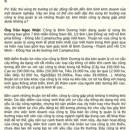
ty.
PV:
Đặc thù vùng thị trường có tác động rất lớn đến tình hình kinh doanh của
một doanh nghiệp. Vậy xin ông có thể cho biết đặc thù vùng thị trường mà
công ty ông quản lý và những thuận lợi, khó khăn công ty đang gặp phải
được không ạ?
Ông Trần Ngọc Nhật:
Công ty Bình Dương hiện đang quản lý vùng thị
trường bao gồm 7 tỉnh miền Đông Nam Bộ, 1/2 tỉnh Lâm Đồng và một số tỉnh
phía Đông – Đông bắc Camphuchia giáp Việt
Nam
. Thuận lợi của công ty là
được quản lý vùng kinh tế phát triển nhất của Việt Nam trong thời gian qua
và hiện nay bao gồm trục tam giác kinh tế Bình Dương –Thành phố Hồ Chí
Minh – Đồng Nai và thị trường mở Camphuchia.
Một điểm thuận lợi nữa của công ty Bình Dương là địa bàn quản lý có cơ cấu
cây trồng đa dạng với rất nhiều các loại cây trồng có diện tích canh tác cũng
tương đối lớn so với các công ty khác trong hệ thống (Cây lúa 330.000 ha,
Cao su 290.000 ha, Điều 150.000 ha, Tiêu 16.000 ha, cây ăn quả 12.000 ha,
Sắn (Mỳ) 92.000 ha, Ngô(Bắp) 55.000ha, Rau màu 39.000ha…). Những
thuận lợi cơ bản khác của công ty là mùa vụ kéo dài, cơ sở hạ tầng với mạng
lưới giao thông phát triển, trình độ thâm canh của người dân tương đối cao,
một số cây trồng có giá trị kinh tế cao…
Bên cạnh những thuận lợi kể trên, công ty cũng gặp phải không ít những khó
khăn. Do đặc điểm của vùng sinh thái với cơ cấu cây trồng đa dạng mà chủ
yếu là cây công nghiệp, nhưng bộ sản phẩm của cty hiện nay như thuốc trừ
sâu, trừ bệnh lại chủ yếu đăng ký đối tượng phòng trừ cho cây lúa gây khó
khăn cho việc kinh doanh của công ty. Địa bàn do công ty quản lý là thị
trường màu mỡ nên các công ty cùng ngành nghề tập trung cao để khai thác
triệt để lợi thế, gây nên sự canh tranh khốc liệt. Hơn nữa, địa bàn hoạt động
của công ty rộng, diện tích canh tác lớn mà nhân sự của công ty còn thiếu,
chưa đào tạo bổ xung kịp so với yêu cầu của thị trường. Đây cũng là khó