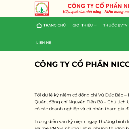
Skip
to
content
TRANG CHỦ
GIỚI THIỆU
THUỐC BVTV
LIÊN HỆ
CÔNG TY CỔ PHẦN NIC
Tới dự lễ kỷ niệm có đồng chí Vũ Đức Bảo –
Quận, đồng chí Nguyễn Tiến Bộ – Chủ tịch 
có các doanh nghiệp và cá nhân tham gia đ
Trong diễn văn kỷ niệm ngày Thương binh li
Bà mẹ VNAH, những liệt sĩ, những thương b