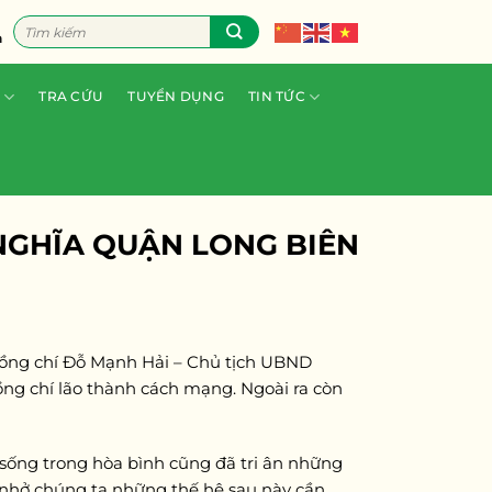
Tìm
n
kiếm:
TRA CỨU
TUYỂN DỤNG
TIN TỨC
NGHĨA QUẬN LONG BIÊN
 đồng chí Đỗ Mạnh Hải – Chủ tịch UBND
ng chí lão thành cách mạng. Ngoài ra còn
 sống trong hòa bình cũng đã tri ân những
 nhở chúng ta những thế hệ sau này cần