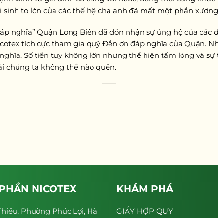
i sinh to lớn của các thế hệ cha anh đã mất một phần xương
đáp nghĩa” Quận Long Biên đã đón nhận sự ủng hộ của các đơ
icotex tích cực tham gia quỹ Đền ơn đáp nghĩa của Quận. N
ghĩa. Số tiền tuy không lớn nhưng thể hiện tấm lòng và sự t
mãi chúng ta không thể nào quên.
 PHẦN NICOTEX
KHÁM PHÁ
Thiều, Phường Phúc Lợi, Hà
GIẤY HỢP QUY