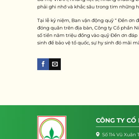
phải ghi nhớ và khắc sâu trong tim những h
Tại lễ kỷ niệm, Ban vận động quỹ “ Đền ơn 
đóng quân trên địa bàn, Công ty Cổ phần N
số tiền năm triệu đồng vào quỹ Đền ơn đáp n
sinh để bảo vệ tổ quốc, sự hy sinh đó mãi 
CÔNG TY CỔ
Số 114 Vũ Xuân 