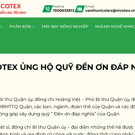
Hotline
Email
1900633813
vanthunicotex@nicotex.v
PHÂN BÓN
MÁY BAY NÔNG NGHIỆP
NGÀNH NGHỀ KHÁC
OTEX ỦNG HỘ QUỸ ĐỀN ƠN ĐÁP 
 Bí thư Quận ủy, đồng chí Hoàng Việt – Phó Bí thư Quận ủy,
UBMTTQ Quận, các ban, ngành, đoàn thể của Quận và các đồ
óng góp xây dựng quỹ “ Đền ơn đáp nghĩa” của Quận.
ệt sĩ, đồng chí Bí thư Quận ủy – đại diện những thế hệ được
ệnh binh và gia đình có công với nước, đồng thời cũng nhắc