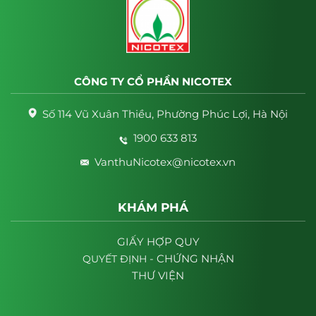
CÔNG TY CỔ PHẦN NICOTEX
Số 114 Vũ Xuân Thiều, Phường Phúc Lợi, Hà Nội
1900 633 813
VanthuNicotex@nicotex.vn
KHÁM PHÁ
GIẤY HỢP QUY
- CHỨNG NHẬN
QUYẾT
ĐỊNH
THƯ VIỆN