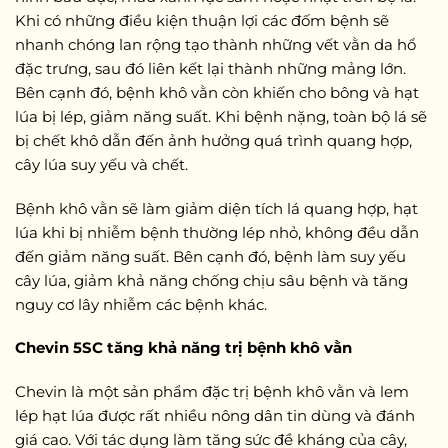
Khi có những điều kiện thuận lợi các đốm bệnh sẽ
nhanh chóng lan rộng tạo thành những vết vằn da hổ
đặc trưng, sau đó liên kết lại thành những mảng lớn.
Bên cạnh đó, bệnh khô vằn còn khiến cho bông và hạt
lúa bị lép, giảm năng suất. Khi bệnh nặng, toàn bộ lá sẽ
bị chết khô dẫn đến ảnh hưởng quá trình quang hợp,
cây lúa suy yếu và chết.
Bệnh khô vằn sẽ làm giảm diện tích lá quang hợp, hạt
lúa khi bị nhiễm bệnh thường lép nhỏ, không đều dẫn
đến giảm năng suất. Bên cạnh đó, bệnh làm suy yếu
cây lúa, giảm khả năng chống chịu sâu bệnh và tăng
nguy cơ lây nhiễm các bệnh khác.
Chevin 5SC tăng khả năng trị bệnh khô vằn
Chevin là một sản phẩm đặc trị bệnh khô vằn và lem
lép hạt lúa được rất nhiều nông dân tin dùng và đánh
giá cao. Với tác dụng làm tăng sức đề kháng của cây,