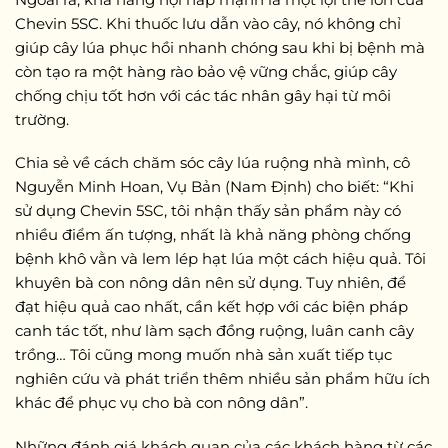
Chevin 5SC. Khi thuốc lưu dẫn vào cây, nó không chỉ
giúp cây lúa phục hồi nhanh chóng sau khi bị bệnh mà
còn tạo ra một hàng rào bảo vệ vững chắc, giúp cây
chống chịu tốt hơn với các tác nhân gây hại từ môi
trường.
Chia sẻ về cách chăm sóc cây lúa ruộng nhà mình, cô
Nguyễn Minh Hoan, Vụ Bản (Nam Định) cho biết: “Khi
sử dụng Chevin 5SC, tôi nhận thấy sản phẩm này có
nhiều điểm ấn tượng, nhất là khả năng phòng chống
bệnh khô vằn và lem lép hạt lúa một cách hiệu quả. Tôi
khuyên bà con nông dân nên sử dụng. Tuy nhiên, để
đạt hiệu quả cao nhất, cần kết hợp với các biện pháp
canh tác tốt, như làm sạch đồng ruộng, luân canh cây
trồng… Tôi cũng mong muốn nhà sản xuất tiếp tục
nghiên cứu và phát triển thêm nhiều sản phẩm hữu ích
khác để phục vụ cho bà con nông dân”.
Những đánh giá khách quan của các khách hàng từ các