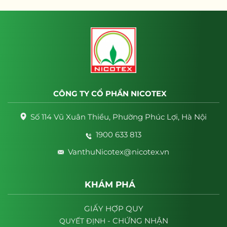
CÔNG TY CỔ PHẦN NICOTEX
Số 114 Vũ Xuân Thiều, Phường Phúc Lợi, Hà Nội
1900 633 813
VanthuNicotex@nicotex.vn
KHÁM PHÁ
GIẤY HỢP QUY
- CHỨNG NHẬN
QUYẾT
ĐỊNH