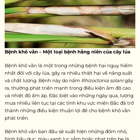
Bệnh khô vằn – Một loại bệnh hằng niên của cây lúa
Bệnh khô vằn là một trong những bệnh hại nguy hiểm
nhất đối với cây lúa, gây ra nhiều thiệt hại về năng suất
và chất lượng. Bệnh này do nấm
Rhizoctonia solani
gây
ra, thường phát triển mạnh trong điều kiện ẩm độ cao
và nhiệt độ ấm áp. Đặc biệt vào những ngày qua, lượng
mưa nhiều liên tục tại các tỉnh khu vực miền Bắc đã trở
thành những điều kiện thuận lợi để cho bệnh khô vằn
phát triển.
Bệnh khô vằn ban đầu sẽ xuất hiện những đốm nhỏ,
hình bầu dục, màu xanh lục sẫm hoặc nhạt trên bẹ lá.