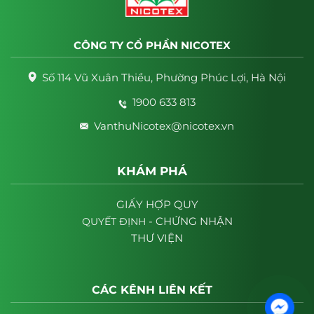
CÔNG TY CỔ PHẦN NICOTEX
Số 114 Vũ Xuân Thiều, Phường Phúc Lợi, Hà Nội
1900 633 813
VanthuNicotex@nicotex.vn
KHÁM PHÁ
GIẤY HỢP QUY
- CHỨNG NHẬN
QUYẾT
ĐỊNH
THƯ VIỆN
CÁC KÊNH LIÊN KẾT