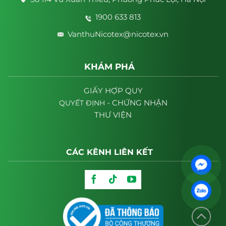
1900 633 813
VanthuNicotex@nicotex.vn
KHÁM PHÁ
GIẤY HỢP QUY
- CHỨNG NHẬN
QUYẾT
ĐỊNH
THƯ VIỆN
CÁC KÊNH LIÊN KẾT