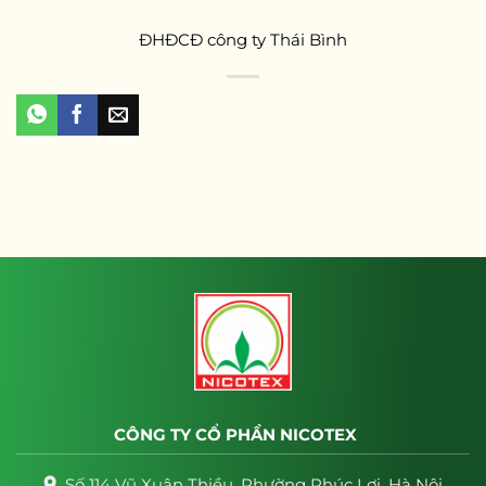
ĐHĐCĐ công ty Thái Bình
CÔNG TY CỔ PHẦN NICOTEX
Số 114 Vũ Xuân Thiều, Phường Phúc Lợi, Hà Nội