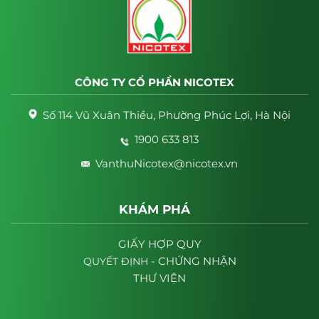
CÔNG TY CỔ PHẦN NICOTEX
Số 114 Vũ Xuân Thiều, Phường Phúc Lợi, Hà Nội
1900 633 813
VanthuNicotex@nicotex.vn
KHÁM PHÁ
GIẤY HỢP QUY
- CHỨNG NHẬN
QUYẾT
ĐỊNH
THƯ VIỆN