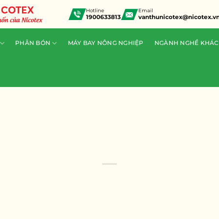
Hotline
Email
1900633813
vanthunicotex@nicotex.v
PHÂN BÓN
MÁY BAY NÔNG NGHIỆP
NGÀNH NGHỀ KHÁC