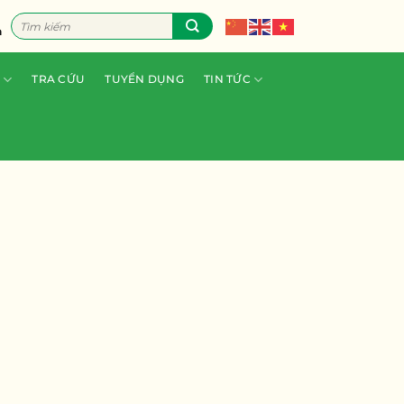
Tìm
n
kiếm:
TRA CỨU
TUYỂN DỤNG
TIN TỨC