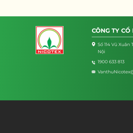
CÔNG TY CỔ
Số 114 Vũ Xuân 
Nội
1900 633 813
VanthuNicotex@