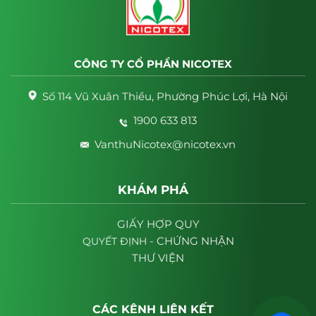
CÔNG TY CỔ PHẦN NICOTEX
Số 114 Vũ Xuân Thiều, Phường Phúc Lợi, Hà Nội
1900 633 813
VanthuNicotex@nicotex.vn
KHÁM PHÁ
GIẤY HỢP QUY
- CHỨNG NHẬN
QUYẾT
ĐỊNH
THƯ VIỆN
CÁC KÊNH LIÊN KẾT