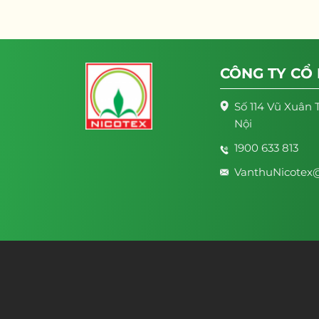
CÔNG TY CỔ
Số 114 Vũ Xuân 
Nội
1900 633 813
VanthuNicotex@