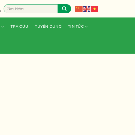
Tìm
n
kiếm:
TRA CỨU
TUYỂN DỤNG
TIN TỨC