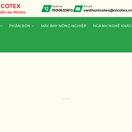
Hotline
Email
1900633813
vanthunicotex@nicotex.v
PHÂN BÓN
MÁY BAY NÔNG NGHIỆP
NGÀNH NGHỀ KHÁC