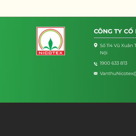
CÔNG TY CỔ
Số 114 Vũ Xuân 
Nội
1900 633 813
VanthuNicotex@