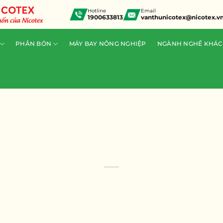
Hotline
Email
1900633813
vanthunicotex@nicotex.v
PHÂN BÓN
MÁY BAY NÔNG NGHIỆP
NGÀNH NGHỀ KHÁC