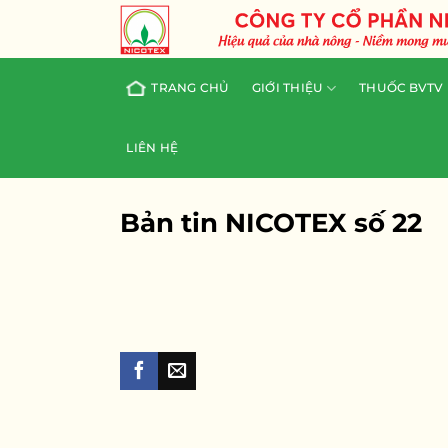
Skip
to
content
TRANG CHỦ
GIỚI THIỆU
THUỐC BVTV
LIÊN HỆ
Bản tin NICOTEX số 22