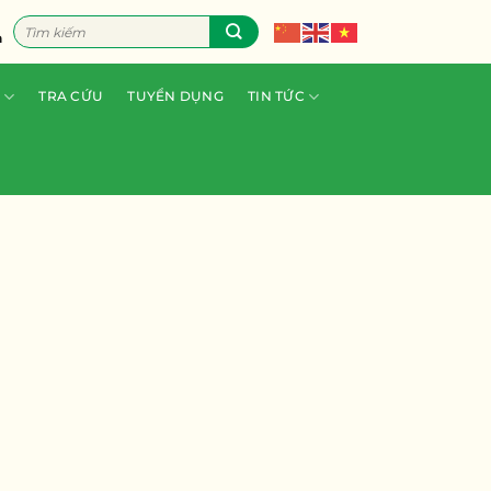
Tìm
n
kiếm:
TRA CỨU
TUYỂN DỤNG
TIN TỨC