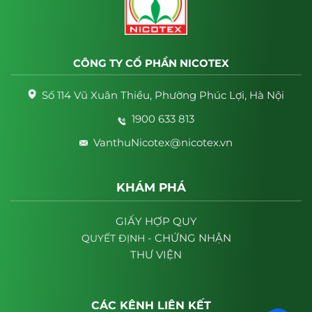
CÔNG TY CỔ PHẦN NICOTEX
Số 114 Vũ Xuân Thiều, Phường Phúc Lợi, Hà Nội
1900 633 813
VanthuNicotex@nicotex.vn
KHÁM PHÁ
GIẤY HỢP QUY
- CHỨNG NHẬN
QUYẾT
ĐỊNH
THƯ VIỆN
CÁC KÊNH LIÊN KẾT