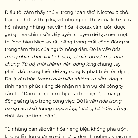
Điều tôi cảm thấy thú vị trong “bản sắc” Nicotex ở chỗ,
trải qua hơn 2 thập kỷ, với những đổi thay của lịch sử, xã
hội nhưng những nét văn hóa Nicotex vẫn luôn được
giữ gìn và chỉnh sửa đầy uyển chuyển để tạo nên một
thương hiệu Nicotex rất riêng trong mắt cộng đồng và
trong tâm thức của người nông dân. Đó là v
ăn hóa
trong nhận thức với tình yêu, sự gắn bó với mái nhà
chung. Từ đó, mỗi thành viên đồng lòng
chung tay
phấn đấu, cống hiến để xây công ty phát triển ổn định;
Đó là văn hóa
trong thực hiện nhiệm vụ-sẵn sàng
hi
sinh hạnh phúc riêng để nhận nhiệm vụ khi công ty
cần. Là “Dám làm, dám chịu trách nhiệm”, là năng
động/sáng tạo trong công việc; Đó là v
ăn hóa trong
nâng cao chất lượng cuộc sống, hướng tới
“Đầy đủ vật
chất-An lạc tinh thần”…
Từ những bản sắc văn hóa riêng biệt, không pha trộn,
không lẫn lộn giữa vô số những doanh nghiệp khác mà