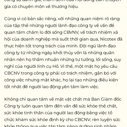
gia có chuyên môn về thương hiệu.
Cũng vì có bản sắc riêng, với những quan niệm rõ ràng
của tập thể những người lãnh đạo công ty về vấn đề
quan tâm chăm lo đời sống CBVNV, về trách nhiệm xã
hội của doanh nghiệp mà suốt thời gian qua, Nicotex đã
thực hiện tốt trọng trách của mình. Đội ngũ lãnh đạo
công ty từ những ngày khởi thủy vốn là những quân
nhân nên họ thấm nhuần những tư tưởng, lối sống, suy
nghĩ của người lính cụ Hồ. Vì thế, một mặt họ yêu cầu
CBCNV trong công ty phải có trách nhiệm, gắn bó với
công việc nhưng mặt khác, họ lại tạo những điều kiện
tốt nhất để người lao động yên tâm làm việc.
Không chỉ quan tâm về mặt vật chất mà Ban Giám đốc
Công ty luôn quan tâm đến vấn đề sức khỏe thể chất,
sức khỏe tinh thần của người lao động bằng việc tổ
chức khám sức khỏe định kỳ cho CBCNV; rèn luyện sức
khỏe thông qua việc tập tâm năng dưỡng sinh nhằm