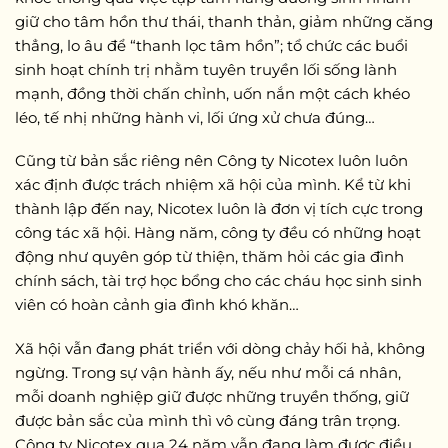
giữ cho tâm hồn thư thái, thanh thản, giảm những căng
thẳng, lo âu để “thanh lọc tâm hồn”; tổ chức các buổi
sinh hoạt chính trị nhằm tuyên truyền lối sống lành
mạnh, đồng thời chấn chỉnh, uốn nắn một cách khéo
léo, tế nhị những hành vi, lối ứng xử chưa đúng…
Cũng từ bản sắc riêng nên Công ty Nicotex luôn luôn
xác định được trách nhiệm xã hội của mình. Kể từ khi
thành lập đến nay, Nicotex luôn là đơn vị tích cực trong
công tác xã hội. Hàng năm, công ty đều có những hoạt
động như quyên góp từ thiện, thăm hỏi các gia đình
chính sách, tài trợ học bổng cho các cháu học sinh sinh
viên có hoàn cảnh gia đình khó khăn…
Xã hội vẫn đang phát triển với dòng chảy hối hả, không
ngừng. Trong sự vận hành ấy, nếu như mỗi cá nhân,
mỗi doanh nghiệp giữ được những truyền thống, giữ
được bản sắc của mình thì vô cùng đáng trân trọng.
Công ty Nicotex qua 24 năm vẫn đang làm được điều