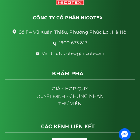
CÔNG TY CỔ PHẦN NICOTEX
Số 114 Vũ Xuân Thiều, Phường Phúc Lợi, Hà Nội
1900 633 813
VanthuNicotex@nicotex.vn
KHÁM PHÁ
GIẤY HỢP QUY
- CHỨNG NHẬN
QUYẾT
ĐỊNH
THƯ VIỆN
CÁC KÊNH LIÊN KẾT